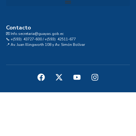
Convocatoria al Consejo Consultivo de Integridad, Ética y Buen Gobierno de la Prefectura del Guayas
Contacto
💌 Info.secretaria@guayas.gob.ec
📞 +(593) 43727-600 / +(593) 42511-677
📍 Av. Juan Illingworth 108 y Av. Simón Bolívar