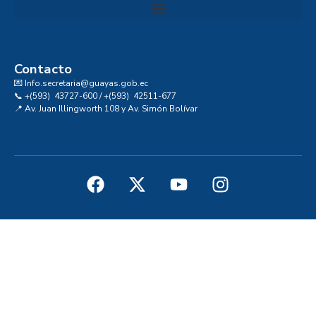
Convocatoria al Consejo Consultivo de Integridad, Ética y Buen Gobierno de la Prefectura del Guayas
Contacto
💌 Info.secretaria@guayas.gob.ec
📞 +(593) 43727-600 / +(593) 42511-677
📍 Av. Juan Illingworth 108 y Av. Simón Bolívar