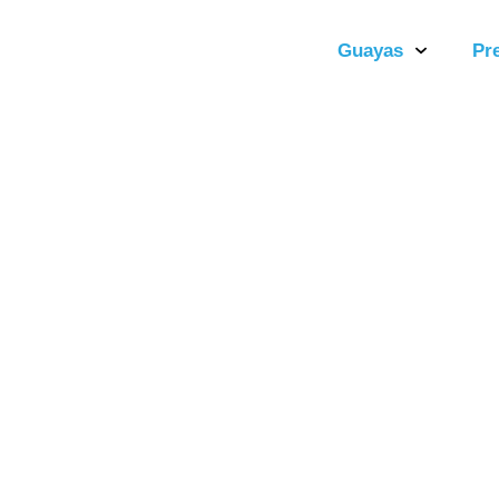
Guayas
Pr
Acta de Se
16 de Juni