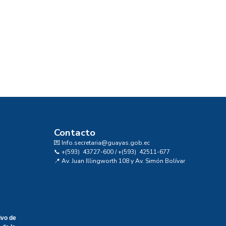
Contacto
💌 Info.secretaria@guayas.gob.ec
📞 +(593) 43727-600 / +(593) 42511-677
📍 Av. Juan Illingworth 108 y Av. Simón Bolívar
ivo de