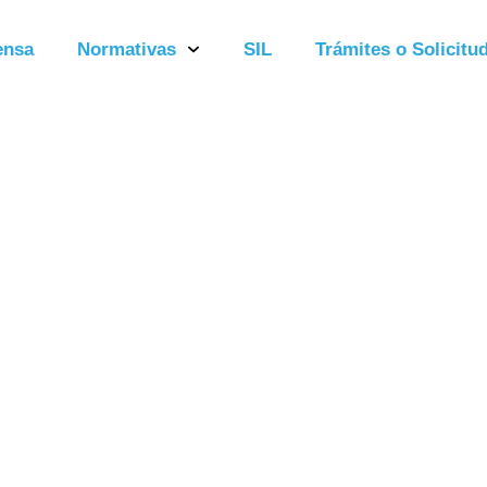
ensa
Normativas
SIL
Trámites o Solicitud
sión Extraord
o del 2023