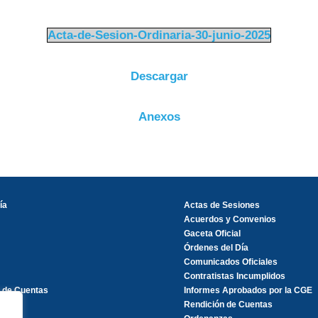
Acta-de-Sesion-Ordinaria-30-junio-2025
Descargar
Anexos
ía
Actas de Sesiones
Acuerdos y Convenios
Gaceta Oficial
Órdenes del Día
Comunicados Oficiales
Contratistas Incumplidos
 de Cuentas
Informes Aprobados por la CGE
Rendición de Cuentas