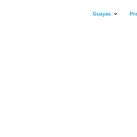
Guayas
Pr
Acta de S
Junio de 