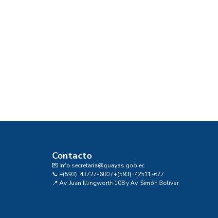
Contacto
💌 Info.secretaria@guayas.gob.ec
📞 +(593) 43727-600 / +(593) 42511-677
📍 Av. Juan Illingworth 108 y Av. Simón Bolívar