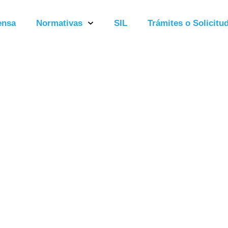
ensa
Normativas
SIL
Trámites o Solicitud
esión Ordinari
2025