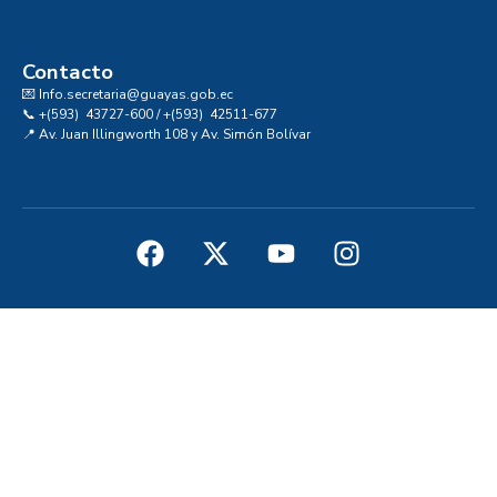
Convocatoria al Consejo Consultivo de Integridad, Ética y Buen Gobierno de la Prefectura del Guayas
Contacto
💌 Info.secretaria@guayas.gob.ec
📞 +(593) 43727-600 / +(593) 42511-677
📍 Av. Juan Illingworth 108 y Av. Simón Bolívar