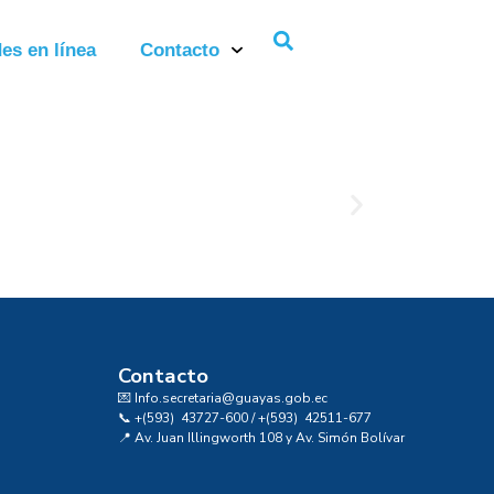
es en línea
Contacto
Contacto
💌 Info.secretaria@guayas.gob.ec
📞 +(593) 43727-600 / +(593) 42511-677
📍 Av. Juan Illingworth 108 y Av. Simón Bolívar