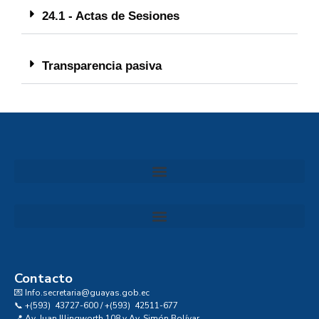
24.1 - Actas de Sesiones
Transparencia pasiva
Convocatoria al Consejo Consultivo de Integridad, Ética y Buen Gobierno de la Prefectura del Guayas
Contacto
💌 Info.secretaria@guayas.gob.ec
📞 +(593) 43727-600 / +(593) 42511-677
📍 Av. Juan Illingworth 108 y Av. Simón Bolívar