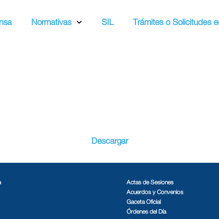
nsa
Normativas
SIL
Trámites o Solicitudes e
Descargar
a
Actas de Sesiones
Acuerdos y Convenios
Gaceta Oficial
Órdenes del Día