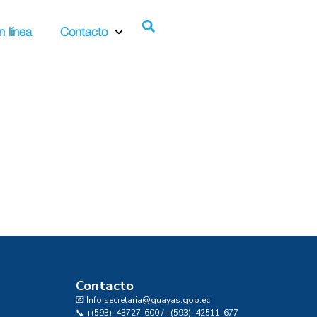
n línea
Contacto
Contacto
💌 Info.secretaria@guayas.gob.ec
📞 +(593) 43727-600 / +(593) 42511-677