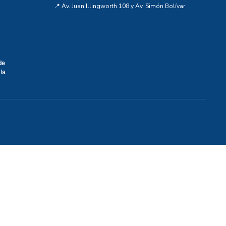
📍 Av. Juan Illingworth 108 y Av. Simón Bolívar
de
la