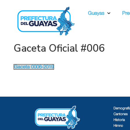
Guayas
Pre
Gaceta Oficial #006
Gaceta 0006-2019
Demografí
Cantones
Historia
Himno