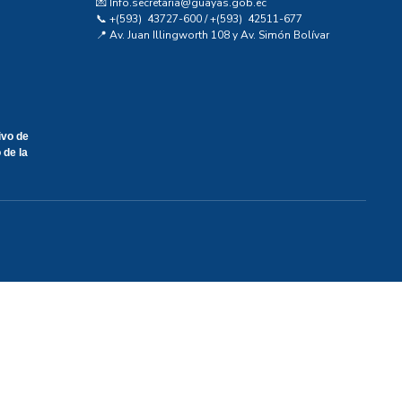
💌 Info.secretaria@guayas.gob.ec
📞 +(593) 43727-600 / +(593) 42511-677
📍 Av. Juan Illingworth 108 y Av. Simón Bolívar
ivo de
 de la