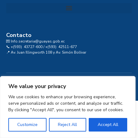
Convocatoria al Consejo Consultivo de Integridad, Ética y Buen Gobierno de la Prefectura del Guayas
Contacto
💌 Info.secretaria@guayas.gob.ec
📞 +(593) 43727-600 / +(593) 42511-677
📍 Av. Juan Illingworth 108 y Av. Simón Bolívar
We value your privacy
We use cookies to enhance your browsing experience,
serve personalized ads or content, and analyze our traffic.
By clicking "Accept All", you consent to our use of cookies.
Customize
Reject All
Accept All