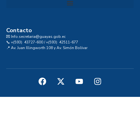
Convocatoria al Consejo Consultivo de Integridad, Ética y Buen Gobierno de la Prefectura del Guayas
Contacto
💌 Info.secretaria@guayas.gob.ec
📞 +(593) 43727-600 / +(593) 42511-677
📍 Av. Juan Illingworth 108 y Av. Simón Bolívar