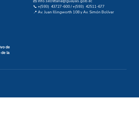
💌 Info.secretaria@guayas.gob.ec
📞 +(593) 43727-600 / +(593) 42511-677
📍 Av. Juan Illingworth 108 y Av. Simón Bolívar
ivo de
 de la