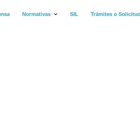
ensa
Normativas
SIL
Trámites o Solicitud
 día 14 Febre