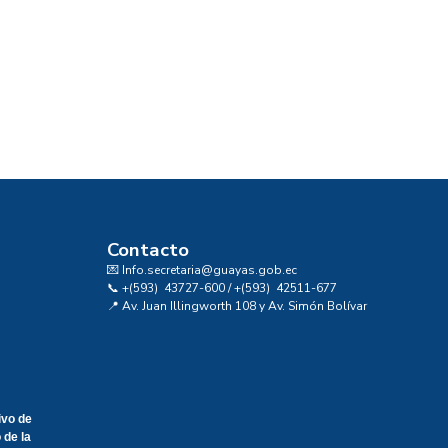
Contacto
💌 Info.secretaria@guayas.gob.ec
📞 +(593) 43727-600 / +(593) 42511-677
📍 Av. Juan Illingworth 108 y Av. Simón Bolívar
ivo de
 de la