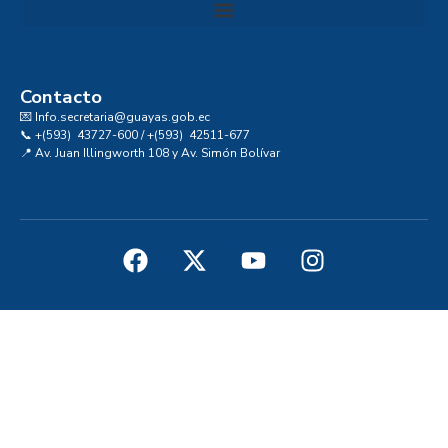
Convocatoria al Consejo Consultivo de Integridad, Ética y Buen Gobierno de la Prefectura del Guayas
Contacto
💌 Info.secretaria@guayas.gob.ec
📞 +(593) 43727-600 / +(593) 42511-677
📍 Av. Juan Illingworth 108 y Av. Simón Bolívar