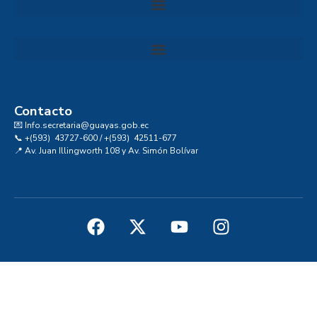
Convocatoria al Consejo Consultivo de Integridad, Ética y Buen Gobierno de la Prefectura del Guayas
Contacto
💌 Info.secretaria@guayas.gob.ec
📞 +(593) 43727-600 / +(593) 42511-677
📍 Av. Juan Illingworth 108 y Av. Simón Bolívar