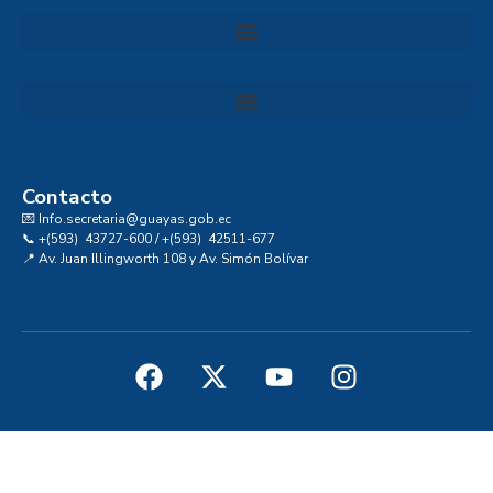
Convocatoria al Consejo Consultivo de Integridad, Ética y Buen Gobierno de la Prefectura del Guayas
Contacto
💌 Info.secretaria@guayas.gob.ec
📞 +(593) 43727-600 / +(593) 42511-677
📍 Av. Juan Illingworth 108 y Av. Simón Bolívar