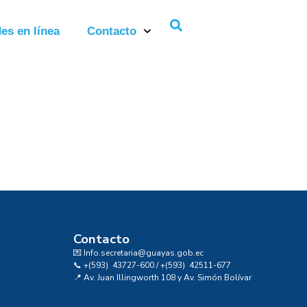
es en línea
Contacto
Contacto
💌 Info.secretaria@guayas.gob.ec
📞 +(593) 43727-600 / +(593) 42511-677
📍 Av. Juan Illingworth 108 y Av. Simón Bolívar