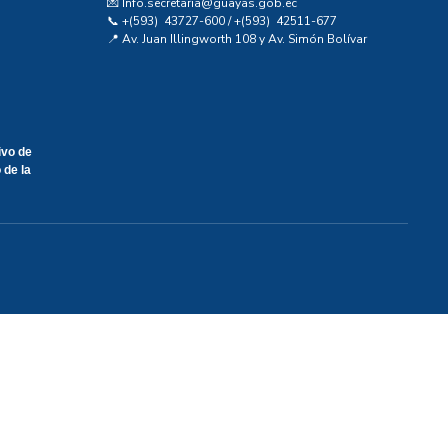
💌 Info.secretaria@guayas.gob.ec
📞 +(593) 43727-600 / +(593) 42511-677
📍 Av. Juan Illingworth 108 y Av. Simón Bolívar
ivo de
 de la