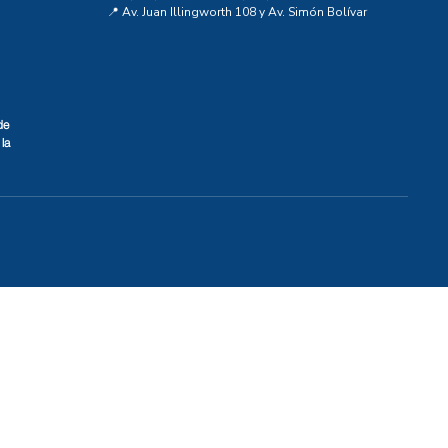
📍 Av. Juan Illingworth 108 y Av. Simón Bolívar
de
la