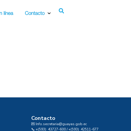
n línea
Contacto
Contacto
💌 Info.secretaria@guayas.gob.ec
📞 +(593) 43727-600 / +(593) 42511-677