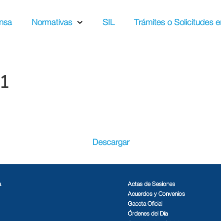
nsa
Normativas
SIL
Trámites o Solicitudes e
21
Descargar
a
Actas de Sesiones
Acuerdos y Convenios
Gaceta Oficial
Órdenes del Día