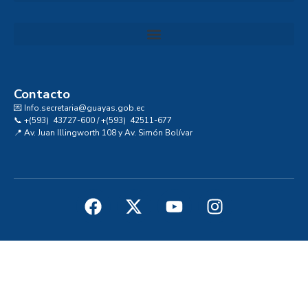
Convocatoria al Consejo Consultivo de Integridad, Ética y Buen Gobierno de la Prefectura del Guayas
Contacto
💌 Info.secretaria@guayas.gob.ec
📞 +(593) 43727-600 / +(593) 42511-677
📍 Av. Juan Illingworth 108 y Av. Simón Bolívar