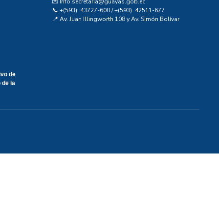
💌 Info.secretaria@guayas.gob.ec
📞 +(593) 43727-600 / +(593) 42511-677
📍 Av. Juan Illingworth 108 y Av. Simón Bolívar
ivo de
 de la