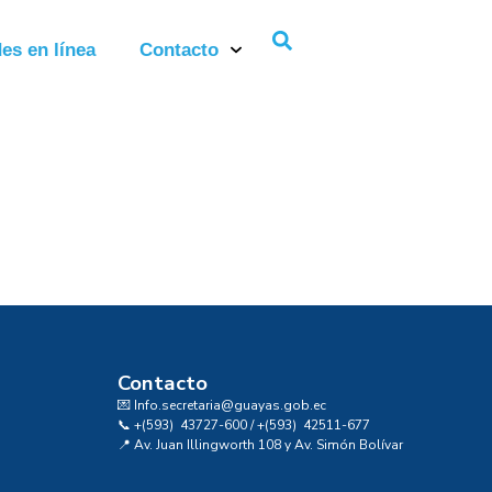
es en línea
Contacto
Contacto
💌 Info.secretaria@guayas.gob.ec
📞 +(593) 43727-600 / +(593) 42511-677
📍 Av. Juan Illingworth 108 y Av. Simón Bolívar