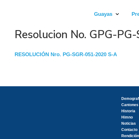
Guayas
Pr
Resolucion No. GPG-PG
RESOLUCIÓN Nro. PG-SGR-051-2020 S-A
Demograf
Cantones
Historia
Himno
Noticias
Contacto
Rendición