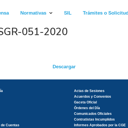
ensa
Normativas
SIL
Trámites o Solicitud
-SGR-051-2020
Descargar
ía
Actas de Sesiones
Acuerdos y Convenios
Gaceta Oficial
Órdenes del Día
Comunicados Oficiales
Contratistas Incumplidos
 de Cuentas
Informes Aprobados por la CGE