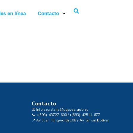
es en línea
Contacto
Contacto
💌 Info.secretaria@guayas.gob.ec
📞 +(593) 43727-600 / +(593) 42511-677
📍 Av. Juan Illingworth 108 y Av. Simón Bolívar