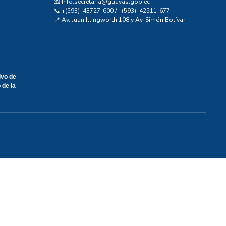
💌 Info.secretaria@guayas.gob.ec
📞 +(593) 43727-600 / +(593) 42511-677
📍 Av. Juan Illingworth 108 y Av. Simón Bolívar
ivo de
 de la