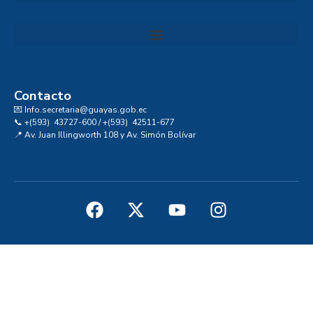
Convocatoria al Consejo Consultivo de Integridad, Ética y Buen Gobierno de la Prefectura del Guayas
Contacto
💌 Info.secretaria@guayas.gob.ec
📞 +(593) 43727-600 / +(593) 42511-677
📍 Av. Juan Illingworth 108 y Av. Simón Bolívar