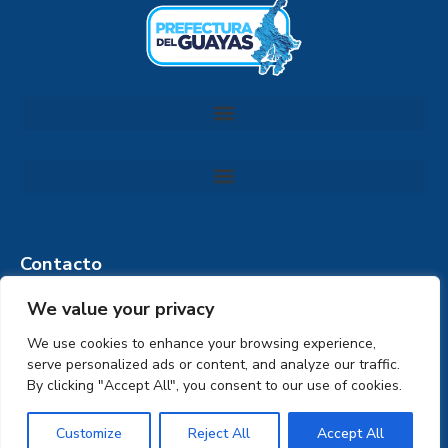
Convocatoria al Consejo Consultivo de Integridad, Ética y Buen Gobierno de la Prefectura del Guayas
Contacto
💌 Info.secretaria@guayas.gob.ec
📞 +(593) 43727-600 / +(593) 42511-677
We value your privacy
📍 Av. Juan Illingworth 108 y Av. Simón Bolívar
We use cookies to enhance your browsing experience,
serve personalized ads or content, and analyze our traffic.
By clicking "Accept All", you consent to our use of cookies.
Customize
Reject All
Accept All