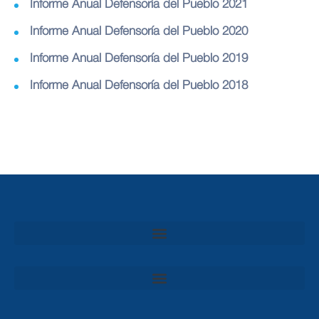
Informe Anual Defensoría del Pueblo 2021
Informe Anual Defensoría del Pueblo 2020
Informe Anual Defensoría del Pueblo 2019
Informe Anual Defensoría del Pueblo 2018
Convocatoria al Consejo Consultivo de Integridad, Ética y Buen Gobierno de la Prefectura del Guayas