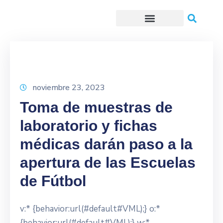
Trámites o Solicitudes en línea
noviembre 23, 2023
Toma de muestras de
laboratorio y fichas
médicas darán paso a la
apertura de las Escuelas
de Fútbol
v:* {behavior:url(#default#VML);} o:*
{behavior:url(#default#VML);} w:*