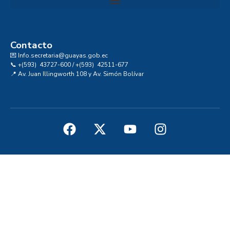
Convocatoria al Consejo Consultivo de Integridad, Ética y Buen Gobierno de la Prefectura del Guayas
Contacto
💌 Info.secretaria@guayas.gob.ec
📞 +(593) 43727-600 / +(593) 42511-677
📍 Av. Juan Illingworth 108 y Av. Simón Bolívar