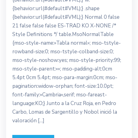
{behavior:url(#default#VML);} .shape
{behavior:url(#default#VML);} Normal 0 false
21 false false false ES-TRAD KO X-NONE /*
Style Definitions */ table.MsoNormalTable
{mso-style-name:»Tabla normal»; mso-tstyle-
rowband-size:0; mso-tstyle-colband-size:0;
mso-style-noshow:yes; mso-style-priority:99;
mso-style-parent:»»; mso-padding-alt:0cm
5.4pt 0cm 5.4pt; mso-para-margin:0cm; mso-
pagination:widow-orphan; font-size:10.0pt;
font-family:»Cambria»,serif; mso-fareast-
language:KO;} Junto a la Cruz Roja, en Pedro
Carbo, Lomas de Sargentillo y Nobol inició la
valoración […]