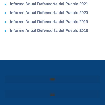
Informe Anual Defensoría del Pueblo 2021
Informe Anual Defensoría del Pueblo 2020
Informe Anual Defensoría del Pueblo 2019
Informe Anual Defensoría del Pueblo 2018
Convocatoria al Consejo Consultivo de Integridad, Ética y Buen Gobierno de la Prefectura del Guayas