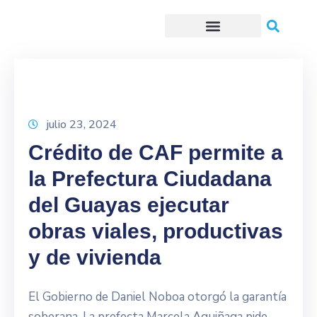
Trámites o Solicitudes en línea
julio 23, 2024
Crédito de CAF permite a
la Prefectura Ciudadana
del Guayas ejecutar
obras viales, productivas
y de vivienda
El Gobierno de Daniel Noboa otorgó la garantía
soberana. La prefecta Marcela Aguiñaga pide