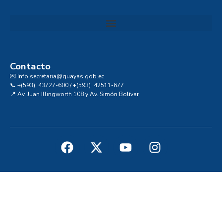
Convocatoria al Consejo Consultivo de Integridad, Ética y Buen Gobierno de la Prefectura del Guayas
Contacto
💌 Info.secretaria@guayas.gob.ec
📞 +(593) 43727-600 / +(593) 42511-677
📍 Av. Juan Illingworth 108 y Av. Simón Bolívar