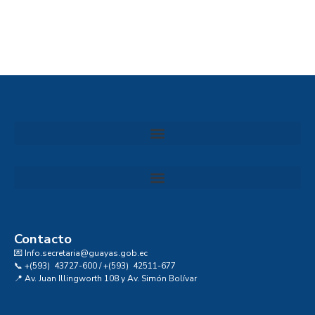
Convocatoria al Consejo Consultivo de Integridad, Ética y Buen Gobierno de la Prefectura del Guayas
Contacto
💌 Info.secretaria@guayas.gob.ec
📞 +(593) 43727-600 / +(593) 42511-677
📍 Av. Juan Illingworth 108 y Av. Simón Bolívar