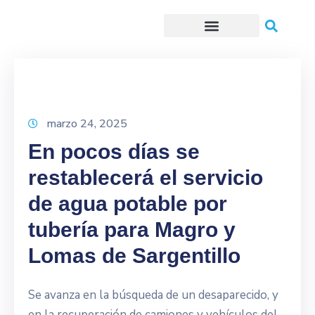
Trámites o Solicitudes en línea
marzo 24, 2025
En pocos días se
restablecerá el servicio
de agua potable por
tubería para Magro y
Lomas de Sargentillo
Se avanza en la búsqueda de un desaparecido, y
en la recuperación de camiones y vehículos del