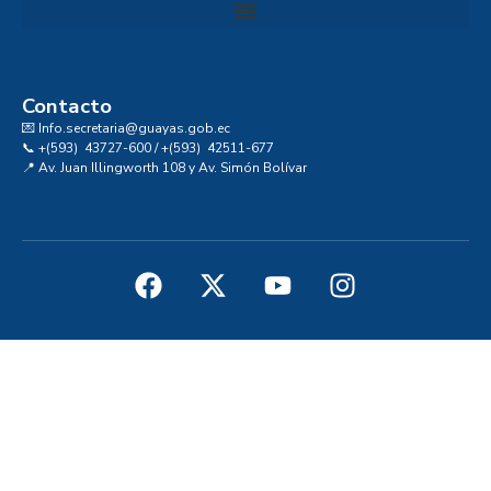
Convocatoria al Consejo Consultivo de Integridad, Ética y Buen Gobierno de la Prefectura del Guayas
Contacto
💌 Info.secretaria@guayas.gob.ec
📞 +(593) 43727-600 / +(593) 42511-677
📍 Av. Juan Illingworth 108 y Av. Simón Bolívar