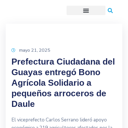
Trámites o Solicitudes en línea
mayo 21, 2025
Prefectura Ciudadana del
Guayas entregó Bono
Agrícola Solidario a
pequeños arroceros de
Daule
El viceprefecto Carlos Serrano lideró apoyo
económico a 219 agricultores afectados por la