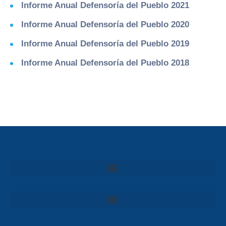
Informe Anual Defensoría del Pueblo 2021
Informe Anual Defensoría del Pueblo 2020
Informe Anual Defensoría del Pueblo 2019
Informe Anual Defensoría del Pueblo 2018
Convocatoria al Consejo Consultivo de Integridad, Ética y Buen Gobierno de la Prefectura del Guayas