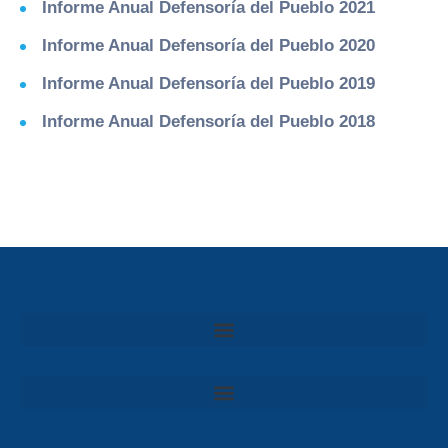
Informe Anual Defensoría del Pueblo 2021
Informe Anual Defensoría del Pueblo 2020
Informe Anual Defensoría del Pueblo 2019
Informe Anual Defensoría del Pueblo 2018
Convocatoria al Consejo Consultivo de Integridad, Ética y Buen Gobierno de la Prefectura del Guayas