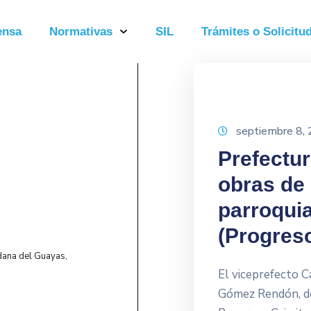
ensa
Normativas
SIL
Trámites o Solicitud
septiembre 8,
Prefectu
obras de 
parroqui
(Progres
adana del Guayas,
El viceprefecto C
Gómez Rendón, do