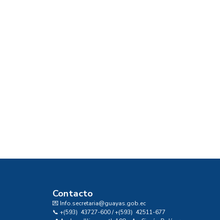
Contacto
💌 Info.secretaria@guayas.gob.ec
📞 +(593) 43727-600 / +(593) 42511-677