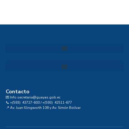
Convocatoria al Consejo Consultivo de Integridad, Ética y Buen Gobierno de la Prefectura del Guayas
Contacto
💌 Info.secretaria@guayas.gob.ec
📞 +(593) 43727-600 / +(593) 42511-677
📍 Av. Juan Illingworth 108 y Av. Simón Bolívar