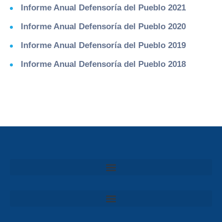
Informe Anual Defensoría del Pueblo 2021
Informe Anual Defensoría del Pueblo 2020
Informe Anual Defensoría del Pueblo 2019
Informe Anual Defensoría del Pueblo 2018
Convocatoria al Consejo Consultivo de Integridad, Ética y Buen Gobierno de la Prefectura del Guayas