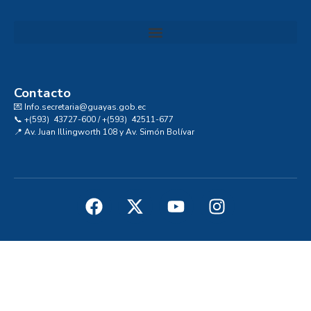
Convocatoria al Consejo Consultivo de Integridad, Ética y Buen Gobierno de la Prefectura del Guayas
Contacto
💌 Info.secretaria@guayas.gob.ec
📞 +(593) 43727-600 / +(593) 42511-677
📍 Av. Juan Illingworth 108 y Av. Simón Bolívar