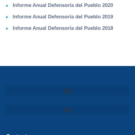
Informe Anual Defensoría del Pueblo 2020
Informe Anual Defensoría del Pueblo 2019
Informe Anual Defensoría del Pueblo 2018
Convocatoria al Consejo Consultivo de Integridad, Ética y Buen Gobierno de la Prefectura del Guayas