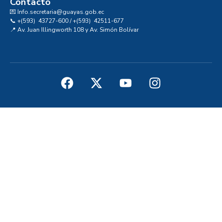
Contacto
💌 Info.secretaria@guayas.gob.ec
📞 +(593) 43727-600 / +(593) 42511-677
📍 Av. Juan Illingworth 108 y Av. Simón Bolívar