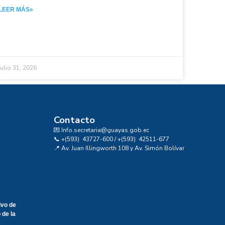
LEER MÁS»
julio 31, 2026
Contacto
💌 Info.secretaria@guayas.gob.ec
📞 +(593) 43727-600 / +(593) 42511-677
📍 Av. Juan Illingworth 108 y Av. Simón Bolívar
ivo de
 de la