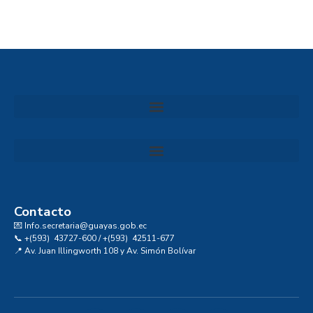
Convocatoria al Consejo Consultivo de Integridad, Ética y Buen Gobierno de la Prefectura del Guayas
Contacto
💌 Info.secretaria@guayas.gob.ec
📞 +(593) 43727-600 / +(593) 42511-677
📍 Av. Juan Illingworth 108 y Av. Simón Bolívar