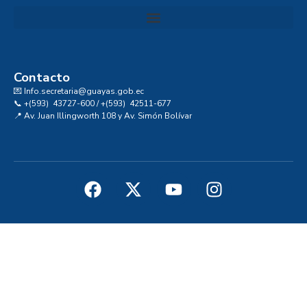
Convocatoria al Consejo Consultivo de Integridad, Ética y Buen Gobierno de la Prefectura del Guayas
Contacto
💌 Info.secretaria@guayas.gob.ec
📞 +(593) 43727-600 / +(593) 42511-677
📍 Av. Juan Illingworth 108 y Av. Simón Bolívar