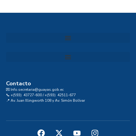
Convocatoria al Consejo Consultivo de Integridad, Ética y Buen Gobierno de la Prefectura del Guayas
Contacto
💌 Info.secretaria@guayas.gob.ec
📞 +(593) 43727-600 / +(593) 42511-677
📍 Av. Juan Illingworth 108 y Av. Simón Bolívar