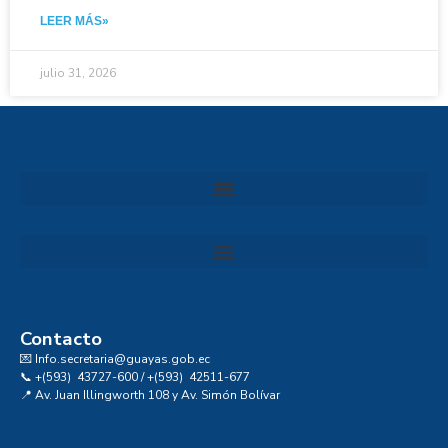
LEER MÁS»
julio 31, 2026
Convocatoria al Consejo Consultivo de Integridad, Ética y Buen Gobierno de la Prefectura del Guayas
Contacto
💌 Info.secretaria@guayas.gob.ec
📞 +(593) 43727-600 / +(593) 42511-677
📍 Av. Juan Illingworth 108 y Av. Simón Bolívar