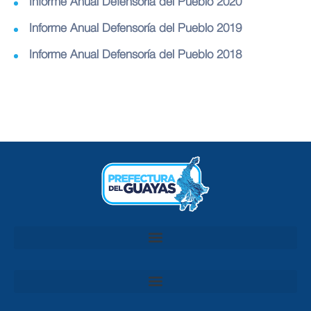
Informe Anual Defensoría del Pueblo 2020
Informe Anual Defensoría del Pueblo 2019
Informe Anual Defensoría del Pueblo 2018
Convocatoria al Consejo Consultivo de Integridad, Ética y Buen Gobierno de la Prefectura del Guayas