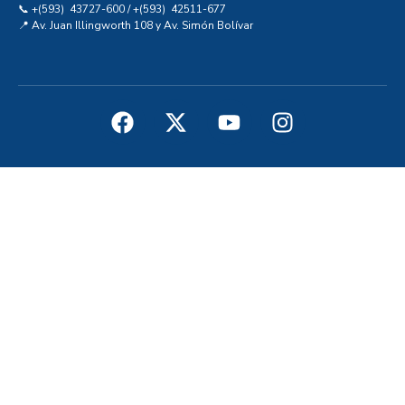
📞 +(593) 43727-600 / +(593) 42511-677
📍 Av. Juan Illingworth 108 y Av. Simón Bolívar