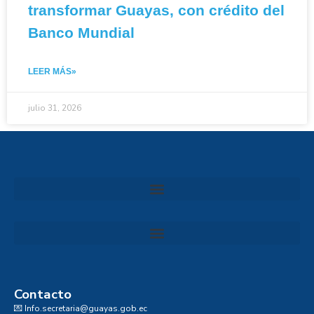
transformar Guayas, con crédito del
Banco Mundial
LEER MÁS»
julio 31, 2026
Convocatoria al Consejo Consultivo de Integridad, Ética y Buen Gobierno de la Prefectura del Guayas
Contacto
💌 Info.secretaria@guayas.gob.ec