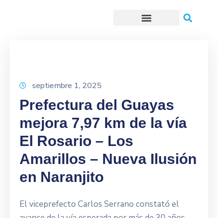
Trámites o Solicitudes en línea
septiembre 1, 2025
Prefectura del Guayas
mejora 7,97 km de la vía
El Rosario – Los
Amarillos – Nueva Ilusión
en Naranjito
El viceprefecto Carlos Serrano constató el
avance de la vía esperada por más de 30 años,