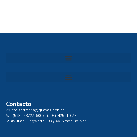
Convocatoria al Consejo Consultivo de Integridad, Ética y Buen Gobierno de la Prefectura del Guayas
Contacto
💌 Info.secretaria@guayas.gob.ec
📞 +(593) 43727-600 / +(593) 42511-677
📍 Av. Juan Illingworth 108 y Av. Simón Bolívar