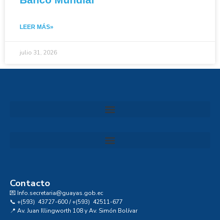
LEER MÁS»
julio 31, 2026
Convocatoria al Consejo Consultivo de Integridad, Ética y Buen Gobierno de la Prefectura del Guayas
Contacto
💌 Info.secretaria@guayas.gob.ec
📞 +(593) 43727-600 / +(593) 42511-677
📍 Av. Juan Illingworth 108 y Av. Simón Bolívar