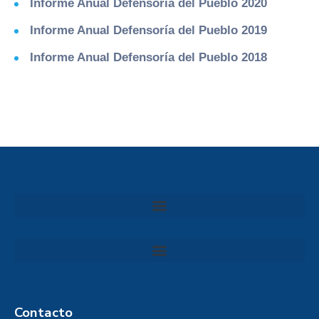
Informe Anual Defensoría del Pueblo 2020
Informe Anual Defensoría del Pueblo 2019
Informe Anual Defensoría del Pueblo 2018
Convocatoria al Consejo Consultivo de Integridad, Ética y Buen Gobierno de la Prefectura del Guayas
Contacto