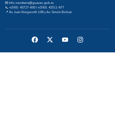
💌 Info.secretaria@guayas.gob.ec
📞 +(593) 43727-600 / +(593) 42511-677
📍 Av. Juan Illingworth 108 y Av. Simón Bolívar