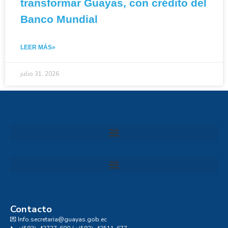
transformar Guayas, con crédito del
Banco Mundial
LEER MÁS»
julio 31, 2026
Convocatoria al Consejo Consultivo de Integridad, Ética y Buen Gobierno de la Prefectura del Guayas
Contacto
💌 Info.secretaria@guayas.gob.ec