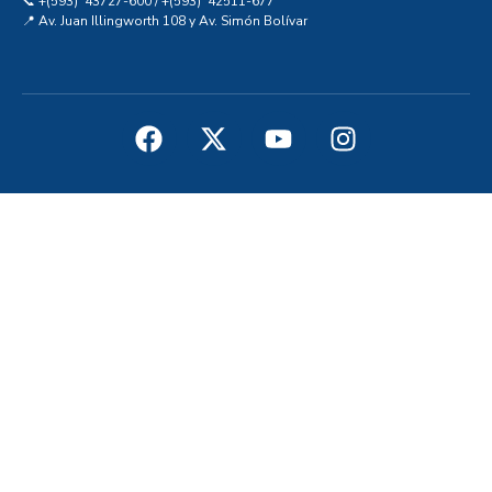
📞 +(593) 43727-600 / +(593) 42511-677
📍 Av. Juan Illingworth 108 y Av. Simón Bolívar